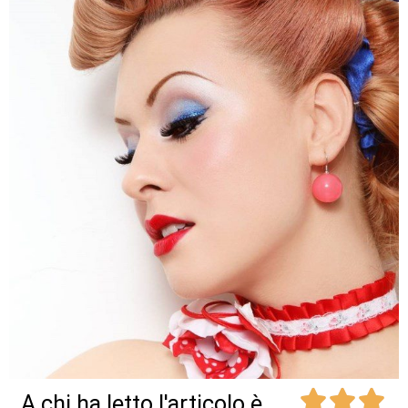



A chi ha letto l'articolo è