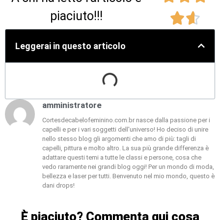
piaciuto!!!


Leggerai in questo articolo
amministratore
Cortesdecabelofeminino.com.br nasce dalla passione per i
capelli e per i vari soggetti dell'universo! Ho deciso di unire
nello stesso blog gli argomenti che amo di più: tagli di
capelli, pittura e molto altro. La sua più grande differenza è
adattare questi temi a tutte le classi e persone, cosa che
vedo raramente nei grandi blog oggi! Per un mondo di moda,
bellezza e laser per tutti. Benvenuto nel mio mondo, questo è
dani drops!
È piaciuto? Commenta qui cosa