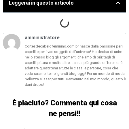
Leggerai in questo articolo
amministratore
Cortesdecabelofeminino.com.br nasce dalla passione per i
capelli e per i vari soggetti dell'universo! Ho deciso di unire
nello stesso blog gli argomenti che amo di più: tagli di
capelli, pittura e molto altro. La sua più grande differenza è
adattare questi temi a tutte le classi e persone, cosa che
vedo raramente nei grandi blog oggi! Per un mondo di moda,
bellezza e laser per tutti. Benvenuto nel mio mondo, questo è
dani drops!
È piaciuto? Commenta qui cosa
ne pensi!!