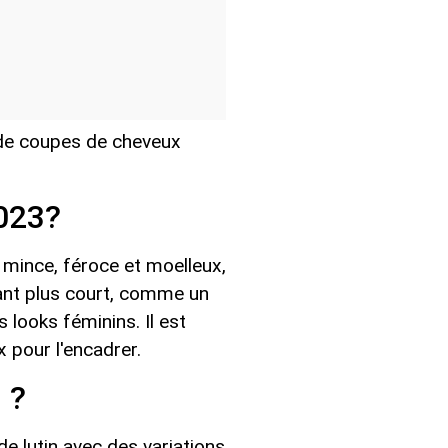
de coupes de cheveux
2023?
 mince, féroce et moelleux,
evant plus court, comme un
 looks féminins. Il est
x pour l'encadrer.
 ?
 lutin avec des variations