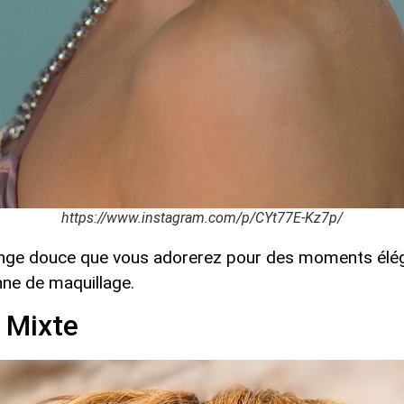
https://www.instagram.com/p/CYt77E-Kz7p/
nge douce que vous adorerez pour des moments élég
nne de maquillage.
 Mixte